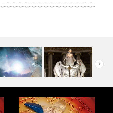
ライジング
レスティアルグリッド®
ローズチャクラの覚醒ワーク
伝授・トレ